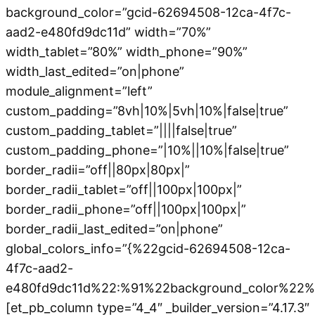
background_color=”gcid-62694508-12ca-4f7c-
aad2-e480fd9dc11d” width=”70%”
width_tablet=”80%” width_phone=”90%”
width_last_edited=”on|phone”
module_alignment=”left”
custom_padding=”8vh|10%|5vh|10%|false|true”
custom_padding_tablet=”||||false|true”
custom_padding_phone=”|10%||10%|false|true”
border_radii=”off||80px|80px|”
border_radii_tablet=”off||100px|100px|”
border_radii_phone=”off||100px|100px|”
border_radii_last_edited=”on|phone”
global_colors_info=”{%22gcid-62694508-12ca-
4f7c-aad2-
e480fd9dc11d%22:%91%22background_color%22%
[et_pb_column type=”4_4″ _builder_version=”4.17.3″