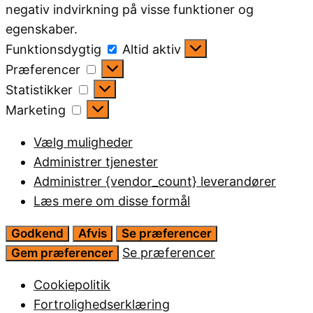
negativ indvirkning på visse funktioner og
egenskaber.
Funktionsdygtig
Funktionsdygtig
Altid aktiv
Præferencer
Præferencer
Statistikker
Statistikker
Marketing
Marketing
Vælg muligheder
Administrer tjenester
Administrer {vendor_count} leverandører
Læs mere om disse formål
Godkend
Afvis
Se præferencer
Se præferencer
Gem præferencer
Cookiepolitik
Fortrolighedserklæring