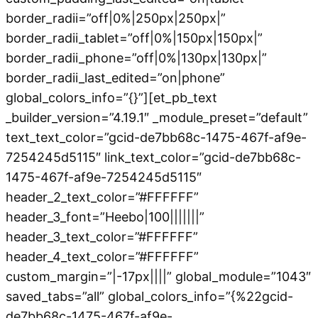
border_radii=”off|0%|250px|250px|”
border_radii_tablet=”off|0%|150px|150px|”
border_radii_phone=”off|0%|130px|130px|”
border_radii_last_edited=”on|phone”
global_colors_info=”{}”][et_pb_text
_builder_version=”4.19.1″ _module_preset=”default”
text_text_color=”gcid-de7bb68c-1475-467f-af9e-
7254245d5115″ link_text_color=”gcid-de7bb68c-
1475-467f-af9e-7254245d5115″
header_2_text_color=”#FFFFFF”
header_3_font=”Heebo|100|||||||”
header_3_text_color=”#FFFFFF”
header_4_text_color=”#FFFFFF”
custom_margin=”|-17px||||” global_module=”1043″
saved_tabs=”all” global_colors_info=”{%22gcid-
de7bb68c-1475-467f-af9e-