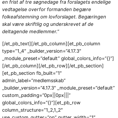
en frist af tre søgnedage fra forslagets endelige
vedtagelse overfor formanden begære
folkeafstemning om lovforslaget. Begæringen
skal være skriftlig og underskrevet af de
deltagende medlemmer.”
[/et_pb_text][/et_pb_column][et_pb_column
type=”1_4″ _builder_version=”4.17.3″
_module_preset=”default” global_colors_info=”{}”]
[/et_pb_column][/et_pb_row][/et_pb_section]
[et_pb_section fb_built=”1″
admin_label=”medlemsskab”
_builder_version=”4.17.3″ _module_preset=”default”
custom_padding=”0px||0px|||”
global_colors_info=”{}”][et_pb_row
column_structure=”1_2,1_2″
use_custom_gutter=”on” gutter_width=”1″