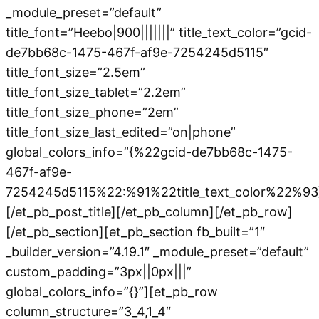
_module_preset=”default”
title_font=”Heebo|900|||||||” title_text_color=”gcid-
de7bb68c-1475-467f-af9e-7254245d5115″
title_font_size=”2.5em”
title_font_size_tablet=”2.2em”
title_font_size_phone=”2em”
title_font_size_last_edited=”on|phone”
global_colors_info=”{%22gcid-de7bb68c-1475-
467f-af9e-
7254245d5115%22:%91%22title_text_color%22%93
[/et_pb_post_title][/et_pb_column][/et_pb_row]
[/et_pb_section][et_pb_section fb_built=”1″
_builder_version=”4.19.1″ _module_preset=”default”
custom_padding=”3px||0px|||”
global_colors_info=”{}”][et_pb_row
column_structure=”3_4,1_4″