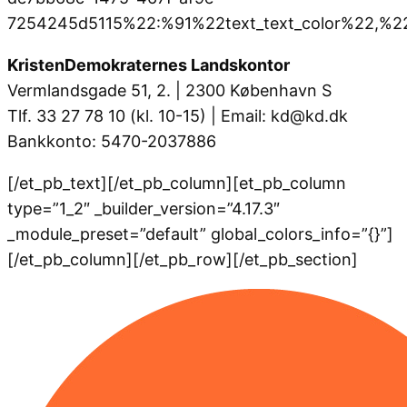
7254245d5115%22:%91%22text_text_color%22,%22l
KristenDemokraternes Landskontor
Vermlandsgade 51, 2. | 2300 København S
Tlf. 33 27 78 10 (kl. 10-15) | Email: kd@kd.dk
Bankkonto: 5470-2037886
[/et_pb_text][/et_pb_column][et_pb_column
type=”1_2″ _builder_version=”4.17.3″
_module_preset=”default” global_colors_info=”{}”]
[/et_pb_column][/et_pb_row][/et_pb_section]