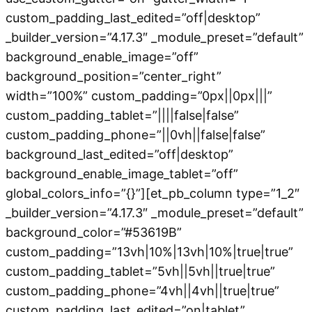
custom_padding_last_edited=”off|desktop”
_builder_version=”4.17.3″ _module_preset=”default”
background_enable_image=”off”
background_position=”center_right”
width=”100%” custom_padding=”0px||0px|||”
custom_padding_tablet=”||||false|false”
custom_padding_phone=”||0vh||false|false”
background_last_edited=”off|desktop”
background_enable_image_tablet=”off”
global_colors_info=”{}”][et_pb_column type=”1_2″
_builder_version=”4.17.3″ _module_preset=”default”
background_color=”#53619B”
custom_padding=”13vh|10%|13vh|10%|true|true”
custom_padding_tablet=”5vh||5vh||true|true”
custom_padding_phone=”4vh||4vh||true|true”
custom_padding_last_edited=”on|tablet”