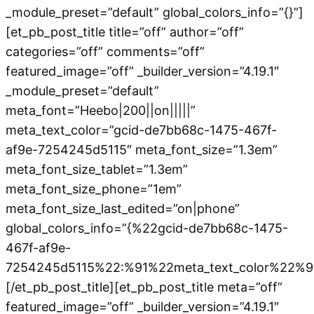
_module_preset=”default” global_colors_info=”{}”]
[et_pb_post_title title=”off” author=”off”
categories=”off” comments=”off”
featured_image=”off” _builder_version=”4.19.1″
_module_preset=”default”
meta_font=”Heebo|200||on|||||”
meta_text_color=”gcid-de7bb68c-1475-467f-
af9e-7254245d5115″ meta_font_size=”1.3em”
meta_font_size_tablet=”1.3em”
meta_font_size_phone=”1em”
meta_font_size_last_edited=”on|phone”
global_colors_info=”{%22gcid-de7bb68c-1475-
467f-af9e-
7254245d5115%22:%91%22meta_text_color%22%9
[/et_pb_post_title][et_pb_post_title meta=”off”
featured_image=”off” _builder_version=”4.19.1″