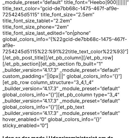
_module_preset=”default” title_font=”Heebo|900|||||||”
title_text_color=”gcid-de7bb68c-1475-467f-af9e-
7254245d5115″ title_font_size=”2.5em”
title_font_size_tablet=”2.2em”
title_font_size_phone=”2em”
title_font_size_last_edited=”on|phone”
global_colors_info=”{%22gcid-de7bb68c-1475-467f-
af9e-
7254245d5115%22:%91%22title_text_color%22%93}”]
[/et_pb_post_title][/et_pb_column][/et_pb_row]
[/et_pb_section][et_pb_section fb_built=”1″
_builder_version=”4.17.3″ _module_preset=”default”
custom_padding=”||0px|||” global_colors_info=”{}”]
[et_pb_row column_structure=”3_4,1_4″
_builder_version=”4.17.3″ _module_preset=”default”
global_colors_info=”{}”][et_pb_column type=”3_4″
_builder_version=”4.17.3″ _module_preset=”default”
global_colors_info=”{}”][et_pb_text
_builder_version=”4.17.3″ _module_preset=”default”
hover_enabled=”0″ global_colors_info=”{}”
sticky_enabled=”0″]