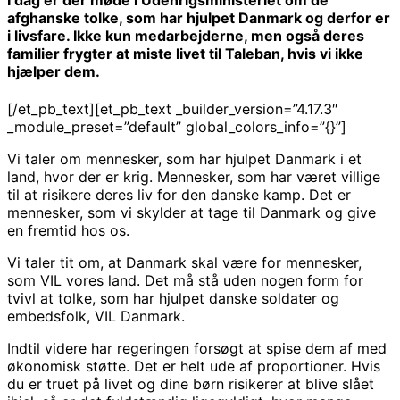
I dag er der møde i Udenrigsministeriet om de
afghanske tolke, som har hjulpet Danmark og derfor er
i livsfare. Ikke kun medarbejderne, men også deres
familier frygter at miste livet til Taleban, hvis vi ikke
hjælper dem.
[/et_pb_text][et_pb_text _builder_version=”4.17.3″
_module_preset=”default” global_colors_info=”{}”]
Vi taler om mennesker, som har hjulpet Danmark i et
land, hvor der er krig. Mennesker, som har været villige
til at risikere deres liv for den danske kamp. Det er
mennesker, som vi skylder at tage til Danmark og give
en fremtid hos os.
Vi taler tit om, at Danmark skal være for mennesker,
som VIL vores land. Det må stå uden nogen form for
tvivl at tolke, som har hjulpet danske soldater og
embedsfolk, VIL Danmark.
Indtil videre har regeringen forsøgt at spise dem af med
økonomisk støtte. Det er helt ude af proportioner. Hvis
du er truet på livet og dine børn risikerer at blive slået