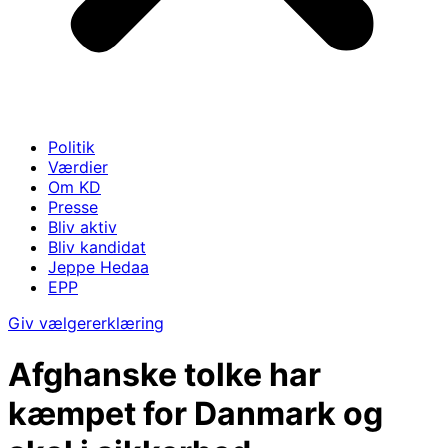
Politik
Værdier
Om KD
Presse
Bliv aktiv
Bliv kandidat
Jeppe Hedaa
EPP
Giv vælgererklæring
Afghanske tolke har
kæmpet for Danmark og