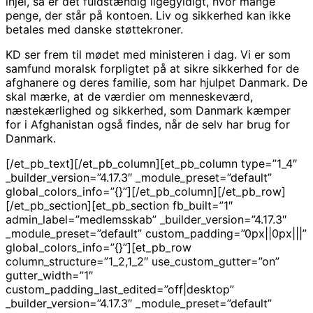
ihjel, så er det fuldstændig ligegyldigt, hvor mange
penge, der står på kontoen. Liv og sikkerhed kan ikke
betales med danske støttekroner.
KD ser frem til mødet med ministeren i dag. Vi er som
samfund moralsk forpligtet på at sikre sikkerhed for de
afghanere og deres familie, som har hjulpet Danmark. De
skal mærke, at de værdier om menneskeværd,
næstekærlighed og sikkerhed, som Danmark kæmper
for i Afghanistan også findes, når de selv har brug for
Danmark.
[/et_pb_text][/et_pb_column][et_pb_column type=”1_4″
_builder_version=”4.17.3″ _module_preset=”default”
global_colors_info=”{}”][/et_pb_column][/et_pb_row]
[/et_pb_section][et_pb_section fb_built=”1″
admin_label=”medlemsskab” _builder_version=”4.17.3″
_module_preset=”default” custom_padding=”0px||0px|||”
global_colors_info=”{}”][et_pb_row
column_structure=”1_2,1_2″ use_custom_gutter=”on”
gutter_width=”1″
custom_padding_last_edited=”off|desktop”
_builder_version=”4.17.3″ _module_preset=”default”