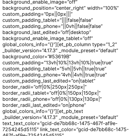
background_enable_image=”off”
background_position=”center_right” width=”100%”
custom_padding=”0px||0px|||”
custom_padding_tablet=”||||false|false”
custom_padding_phone=”||0vh||false|false”
background_last_edited=”off|desktop”
background_enable_image_tablet=”off”
global_colors_info=”{}”][et_pb_column type=”1_2″
_builder_version=”4.17.3″ _module_preset=”default”
background_color=”#53619B”
custom_padding=”13vh|10%|13vh|10%|true|true”
custom_padding_tablet=”5vh||5vh||true|true”
custom_padding_phone=”4vh||4vh||true|true”
custom_padding_last_edited=”on|tablet”
border_radii=”off|0%|250px|250px|”
border_radii_tablet=”off|0%|150px|150px|”
border_radii_phone=”off|0%|130px|130px|”
border_radii_last_edited=”on|phone”
global_colors_info=”{}”][et_pb_text
_builder_version=”4.17.3″ _module_preset=”default”
text_text_color=”gcid-de7bb68c-1475-467f-af9e-
7254245d5115″ link_text_color=”gcid-de7bb68c-1475-
467f-af9e-7254245d5115″