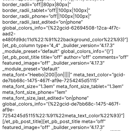
border_radii=”off||80px|80px|”
border_radii_tablet=”off||100px|100px|”
border_radii_phone=”off||100px|100px|”
border_radii_last_edited=”on|phone”
global_colors_info=”{%22gcid-62694508-12ca-4f7c-
aad2-
e480fd9dc11d%22:%91%22background_color%22%93}”]
[et_pb_column type=”4_4″ _builder_version=”4.17.3″
_module_preset=”default” global_colors_info=”{}”]
[et_pb_post_title title=”off” author=”off” comments=”off”
featured_image=”off” _builder_version=”4.17.3″
_module_preset=”default”
meta_font=”Heebo|200||on|||||” meta_text_color=”gcid-
de7bb68c-1475-467f-af9e-7254245d5115″
meta_font_size=”1.3em” meta_font_size_tablet=”1.3em”
meta_font_size_phone=”1em”
meta_font_size_last_edited=”on|phone”
global_colors_info=”{%22gcid-de7bb68c-1475-467f-
af9e-
7254245d5115%22:%91%22meta_text_color%22%93}”]
[/et_pb_post_title][et_pb_post_title meta=”off”
featured_image=”off” _builder_version=”4.17.3″