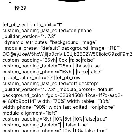
19:29
[et_pb_section fb_built=”1″
custom_padding_last_edited=”on|phone”
_builder_version=”4.17.3″
_dynamic_attributes=”background_image”
_module_preset=”default” background_image=”@ET-
DC@eyJkeW5hbWljIjp0cnVlLCJjb250ZW50IjoicG9zdF9m
custom_padding=”35vh||0px||false|false”
custom_padding_tablet=”25vh||||false|false”
custom_padding_phone=”16vh||||false|false”
global_colors_info=”{}”][et_pb_row
custom_padding_last_edited=”off|desktop”
_builder_version=”4.17.3″ _module_preset=”default”
background_color=”gcid-62694508-12ca-4f7c-aad2-
e480fd9dc11d” width=”70%” width_tablet=”80%”
width_phone=”90%” width_last_edited=”on|phone”
module_alignment=”left”
custom_padding=”8vh|10%|5vh|10%|false|true”
custom_padding_tablet=”||||false|true”
custom_padding_phone=”|10%||10%|false|true”