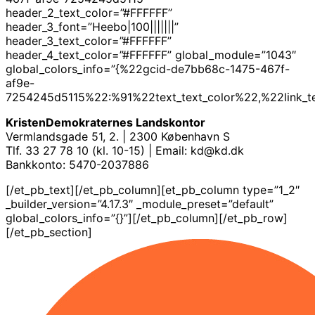
header_2_text_color=”#FFFFFF”
header_3_font=”Heebo|100|||||||”
header_3_text_color=”#FFFFFF”
header_4_text_color=”#FFFFFF” global_module=”1043″
global_colors_info=”{%22gcid-de7bb68c-1475-467f-
af9e-
7254245d5115%22:%91%22text_text_color%22,%22link_t
KristenDemokraternes Landskontor
Vermlandsgade 51, 2. | 2300 København S
Tlf. 33 27 78 10 (kl. 10-15) | Email: kd@kd.dk
Bankkonto: 5470-2037886
[/et_pb_text][/et_pb_column][et_pb_column type=”1_2″
_builder_version=”4.17.3″ _module_preset=”default”
global_colors_info=”{}”][/et_pb_column][/et_pb_row]
[/et_pb_section]