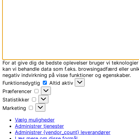
For at give dig de bedste oplevelser bruger vi teknologier
kan vi behandle data som f.eks. browsingadfærd eller unik
negativ indvirkning på visse funktioner og egenskaber.
Funktionsdygtig
Funktionsdygtig
Altid aktiv
Præferencer
Præferencer
Statistikker
Statistikker
Marketing
Marketing
Vælg muligheder
Administrer tjenester
Administrer {vendor_count} leverandører
Læs mere om disse formål