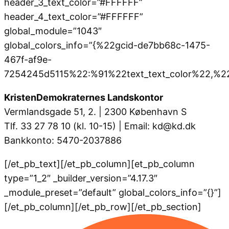
header_3_text_color=”#FFFFFF”
header_4_text_color=”#FFFFFF”
global_module=”1043″
global_colors_info=”{%22gcid-de7bb68c-1475-
467f-af9e-
7254245d5115%22:%91%22text_text_color%22,%22l
KristenDemokraternes Landskontor
Vermlandsgade 51, 2. | 2300 København S
Tlf. 33 27 78 10 (kl. 10-15) | Email: kd@kd.dk
Bankkonto: 5470-2037886
[/et_pb_text][/et_pb_column][et_pb_column
type=”1_2″ _builder_version=”4.17.3″
_module_preset=”default” global_colors_info=”{}”]
[/et_pb_column][/et_pb_row][/et_pb_section]