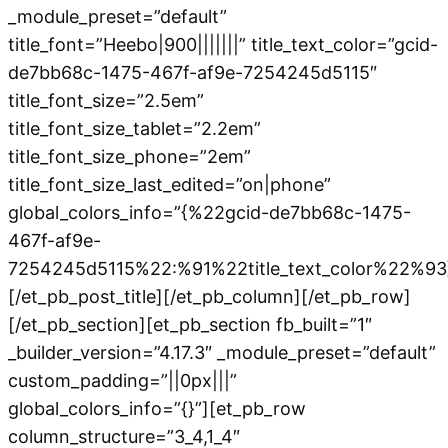
_module_preset=”default”
title_font=”Heebo|900|||||||” title_text_color=”gcid-
de7bb68c-1475-467f-af9e-7254245d5115″
title_font_size=”2.5em”
title_font_size_tablet=”2.2em”
title_font_size_phone=”2em”
title_font_size_last_edited=”on|phone”
global_colors_info=”{%22gcid-de7bb68c-1475-
467f-af9e-
7254245d5115%22:%91%22title_text_color%22%93
[/et_pb_post_title][/et_pb_column][/et_pb_row]
[/et_pb_section][et_pb_section fb_built=”1″
_builder_version=”4.17.3″ _module_preset=”default”
custom_padding=”||0px|||”
global_colors_info=”{}”][et_pb_row
column_structure=”3_4,1_4″