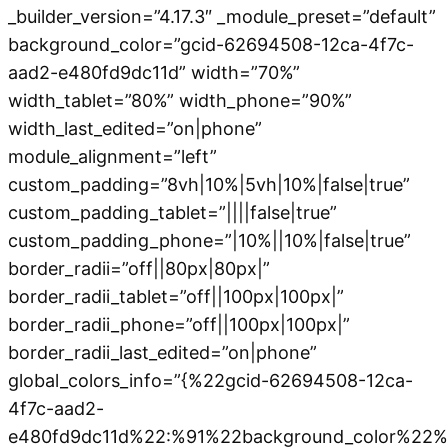
_builder_version=”4.17.3″ _module_preset=”default”
background_color=”gcid-62694508-12ca-4f7c-
aad2-e480fd9dc11d” width=”70%”
width_tablet=”80%” width_phone=”90%”
width_last_edited=”on|phone”
module_alignment=”left”
custom_padding=”8vh|10%|5vh|10%|false|true”
custom_padding_tablet=”||||false|true”
custom_padding_phone=”|10%||10%|false|true”
border_radii=”off||80px|80px|”
border_radii_tablet=”off||100px|100px|”
border_radii_phone=”off||100px|100px|”
border_radii_last_edited=”on|phone”
global_colors_info=”{%22gcid-62694508-12ca-
4f7c-aad2-
e480fd9dc11d%22:%91%22background_color%22%