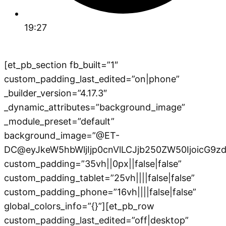
19:27
[et_pb_section fb_built=”1″
custom_padding_last_edited=”on|phone”
_builder_version=”4.17.3″
_dynamic_attributes=”background_image”
_module_preset=”default”
background_image=”@ET-
DC@eyJkeW5hbWljIjp0cnVlLCJjb250ZW50IjoicG9
custom_padding=”35vh||0px||false|false”
custom_padding_tablet=”25vh||||false|false”
custom_padding_phone=”16vh||||false|false”
global_colors_info=”{}”][et_pb_row
custom_padding_last_edited=”off|desktop”