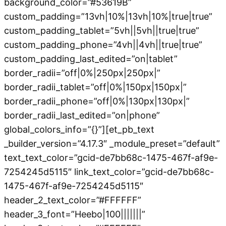
background_color=”#53619B”
custom_padding=”13vh|10%|13vh|10%|true|true”
custom_padding_tablet=”5vh||5vh||true|true”
custom_padding_phone=”4vh||4vh||true|true”
custom_padding_last_edited=”on|tablet”
border_radii=”off|0%|250px|250px|”
border_radii_tablet=”off|0%|150px|150px|”
border_radii_phone=”off|0%|130px|130px|”
border_radii_last_edited=”on|phone”
global_colors_info=”{}”][et_pb_text
_builder_version=”4.17.3″ _module_preset=”default”
text_text_color=”gcid-de7bb68c-1475-467f-af9e-
7254245d5115″ link_text_color=”gcid-de7bb68c-
1475-467f-af9e-7254245d5115″
header_2_text_color=”#FFFFFF”
header_3_font=”Heebo|100|||||||”