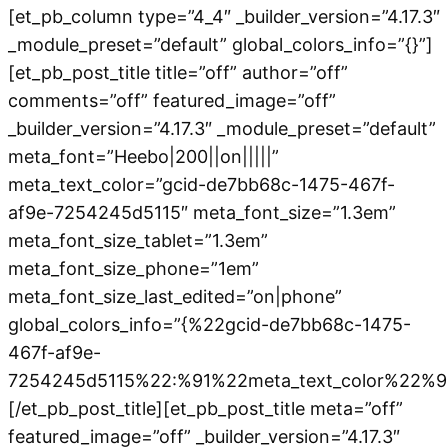
[et_pb_column type=”4_4″ _builder_version=”4.17.3″
_module_preset=”default” global_colors_info=”{}”]
[et_pb_post_title title=”off” author=”off”
comments=”off” featured_image=”off”
_builder_version=”4.17.3″ _module_preset=”default”
meta_font=”Heebo|200||on|||||”
meta_text_color=”gcid-de7bb68c-1475-467f-
af9e-7254245d5115″ meta_font_size=”1.3em”
meta_font_size_tablet=”1.3em”
meta_font_size_phone=”1em”
meta_font_size_last_edited=”on|phone”
global_colors_info=”{%22gcid-de7bb68c-1475-
467f-af9e-
7254245d5115%22:%91%22meta_text_color%22%9
[/et_pb_post_title][et_pb_post_title meta=”off”
featured_image=”off” _builder_version=”4.17.3″