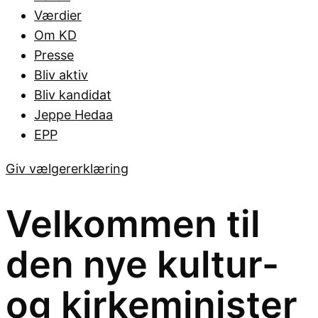
Værdier
Om KD
Presse
Bliv aktiv
Bliv kandidat
Jeppe Hedaa
EPP
Giv vælgererklæring
Velkommen til
den nye kultur-
og kirkeminister