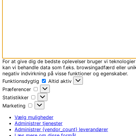
For at give dig de bedste oplevelser bruger vi teknologier
kan vi behandle data som f.eks. browsingadfærd eller unik
negativ indvirkning på visse funktioner og egenskaber.
Funktionsdygtig
Funktionsdygtig
Altid aktiv
Præferencer
Præferencer
Statistikker
Statistikker
Marketing
Marketing
Vælg muligheder
Administrer tjenester
Administrer {vendor_count} leverandører
Læs mere om disse formål